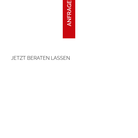
ANFRAGE STARTEN
Als erfahrene Industrie-Dachdecker sorgen wir dafür,
dass
beim Dach alles stimmt.
JETZT BERATEN LASSEN