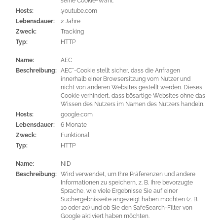
seine Cookie-Wahl.
Hosts:
.youtube.com
Lebensdauer:
2 Jahre
Zweck:
Tracking
Typ:
HTTP
Name:
AEC
Beschreibung:
AEC"-Cookie stellt sicher, dass die Anfragen
innerhalb einer Browsersitzung vom Nutzer und
nicht von anderen Websites gestellt werden. Dieses
Cookie verhindert, dass bösartige Websites ohne das
Wissen des Nutzers im Namen des Nutzers handeln.
Hosts:
google.com
Lebensdauer:
6 Monate
Zweck:
Funktional
Typ:
HTTP
Name:
NID
Beschreibung:
Wird verwendet, um Ihre Präferenzen und andere
Informationen zu speichern, z. B. Ihre bevorzugte
Sprache, wie viele Ergebnisse Sie auf einer
Suchergebnisseite angezeigt haben möchten (z. B.
10 oder 20) und ob Sie den SafeSearch-Filter von
Google aktiviert haben möchten.