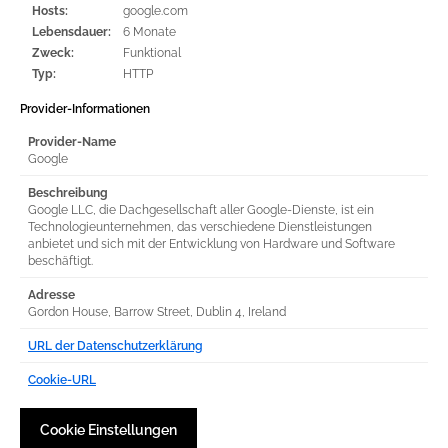
Hosts:
google.com
Lebensdauer:
6 Monate
Zweck:
Funktional
Typ:
HTTP
Provider-Informationen
Provider-Name
Google
Beschreibung
Google LLC, die Dachgesellschaft aller Google-Dienste, ist ein
Technologieunternehmen, das verschiedene Dienstleistungen
anbietet und sich mit der Entwicklung von Hardware und Software
beschäftigt.
Adresse
Gordon House, Barrow Street, Dublin 4, Ireland
URL der Datenschutzerklärung
Cookie-URL
Cookie Einstellungen